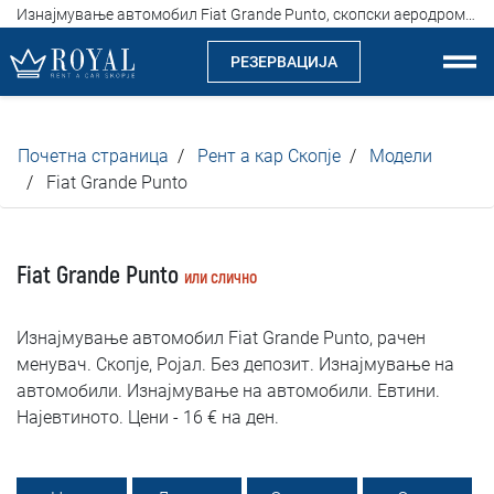
Изнајмување автомобил Fiat Grande Punto, скопски аеродром, одлични цени, од 16 евра на ден
РЕЗЕРВАЦИЈА
Рент а кар Скопје
Почетна страница
Рент а кар Скопје
Модели
За нас
Fiat Grande Punto
Компанија
Fiat Grande Punto
или слично
Истакнуваме
Изнајмување автомобил Fiat Grande Punto, рачен
Локации
менувач. Скопје, Ројал. Без депозит. Изнајмување на
автомобили. Изнајмување на автомобили. Евтини.
Изнајмување на автомобили
Најевтиното. Цени - 16 € на ден.
Цени