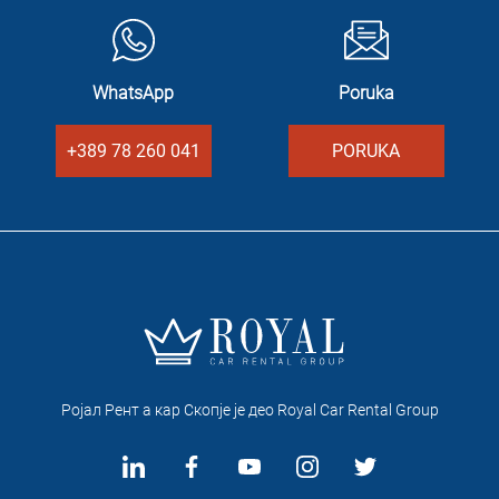
WhatsApp
Poruka
+389 78 260 041
PORUKA
Ројал Рент а кар Скопје je део Royal Car Rental Group