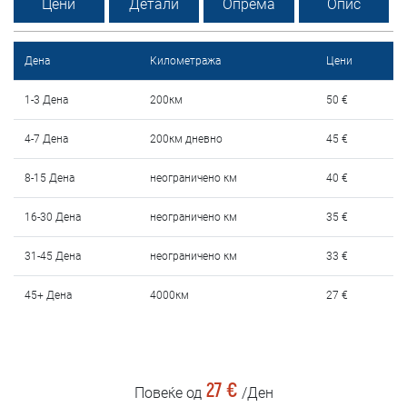
Цени
Детали
Опрема
Опис
Услови за изнајмување
Најчести прашања
Дена
Километража
Цени
Блог
1-3 Дена
200км
50 €
4-7 Дена
200км дневно
45 €
Контакт
8-15 Дена
неограничено км
40 €
MАКЕДОНСКИ
16-30 Дена
неограничено км
35 €
ENGLISH
31-45 Дена
неограничено км
33 €
DEUTSCH
45+ Дена
4000км
27 €
27 €
Повеќе од
/Ден