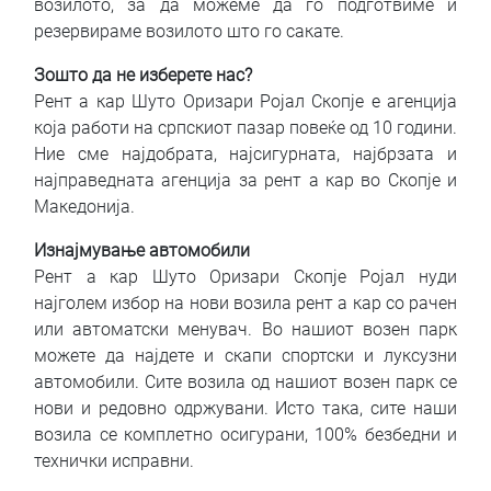
возилото, за да можеме да го подготвиме и
резервираме возилото што го сакате.
Зошто да не изберете нас?
Рент а кар Шуто Оризари Ројал Скопје е агенција
која работи на српскиот пазар повеќе од 10 години.
Ние сме најдобрата, најсигурната, најбрзата и
најправедната агенција за рент а кар во Скопје и
Македонија.
Изнајмување автомобили
Рент а кар Шуто Оризари Скопје Ројал нуди
најголем избор на нови возила рент а кар со рачен
или автоматски менувач. Во нашиот возен парк
можете да најдете и скапи спортски и луксузни
автомобили. Сите возила од нашиот возен парк се
нови и редовно одржувани. Исто така, сите наши
возила се комплетно осигурани, 100% безбедни и
технички исправни.