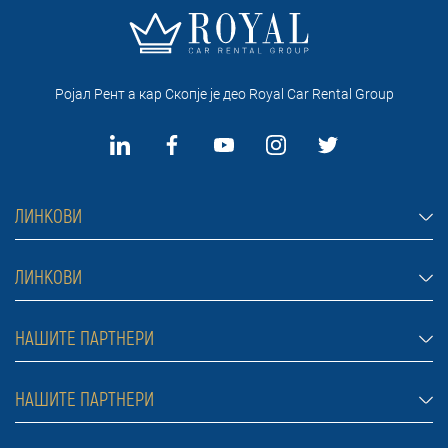
Ројал Рент а кар Скопје je део Royal Car Rental Group
ЛИНКОВИ
Рент а кар Скопје
ЛИНКОВИ
Автомобили
Најчести прашања
НАШИТЕ ПАРТНЕРИ
Џипови и теренци
Услови за изнајмување
Kомбе
Rent a car Beograd Bel
НАШИТЕ ПАРТНЕРИ
Блог
Луксузни автомобили
За нас
Цени