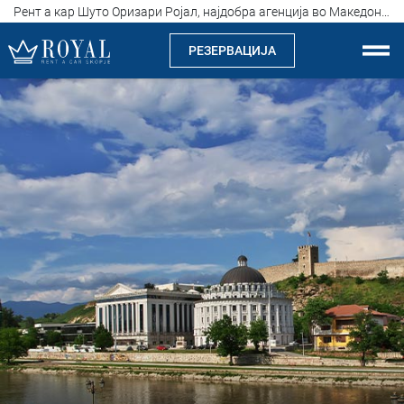
Рент а кар Шуто Оризари Ројал, најдобра агенција во Македонија, цена од 15 евра на ден
РЕЗЕРВАЦИЈА
Рент а кар Скопје
За нас
Компанија
Истакнуваме
Локации
Изнајмување на автомобили
Цени