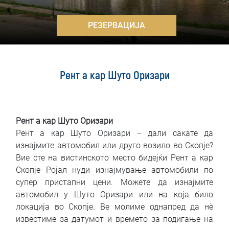
Услови за изнајмување
>
РЕЗЕРВАЦИЈА
Најчести прашања
Блог
Рент а кар Шуто Оризари
Контакт
MАКЕДОНСКИ
Рент а кар Шуто Оризари
Рент а кар Шуто Оризари – дали сакате да
ENGLISH
изнајмите автомобил или друго возило во Скопје?
Вие сте на вистинското место бидејќи Рент а кар
DEUTSCH
Скопје Ројал нуди изнајмување автомобили по
супер пристапни цени. Можете да изнајмите
автомобил у Шуто Оризари или на која било
локација во Скопје. Ве молиме однапред да нè
известиме за датумот и времето за подигање на