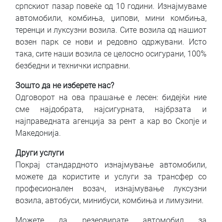
српскиот пазар повеќе од 10 години. Изнајмуваме
автомобили, комбиња, џипови, мини комбиња,
теренци и луксузни возила. Сите возила од нашиот
возен парк се нови и редовно одржувани. Исто
така, сите наши возила се целосно осигурани, 100%
безбедни и технички исправни.
Зошто да не изберете нас?
Одговорот на ова прашање е лесен: бидејќи ние
сме најдобрата, најсигурната, најбрзата и
најправедната агенција за рент а кар во Скопје и
Македонија.
Други услуги
Покрај стандардното изнајмување автомобили,
можете да користите и услуги за трансфер со
професионален возач, изнајмување луксузни
возила, автобуси, минибуси, комбиња и лимузини.
Можете да резервирате автомобил за