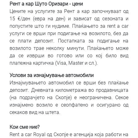
Рент а кар Шуто Оризари - цени
Цените на услугите за Рент а кар започнуваат од
15 €/ден (евра на ден) и зависат од сезоната и
попустите што ги нудиме. Плаќањето за rent a car
услуги се врши при подигање на возилото, без да
се плати депозит. Постапката за подигање на
возилото трае неколку минути. Плаќањето може
да се изврши во готово или со кој било вид
платежна картичка (Visa, Master и сл.).
Услови за изнајмување автомобили
Изнајмувањето автомобил се врши без плаќање
депозит. Дневната километража во продавницата
(на подрачјето на Скопје) е неограничена. Секое
изнајмено возило е сеопфатено и осигурано од
секаков вид на штета.
Кои сме ние?
Rent a car Royal од Скопје е агенција која работи на