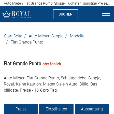
Auto Mieten Fiat Grande Punto, Skopje Flughafen, günstige Preise, ab 16 Euro pro Tag
BUCHEN
Auto Mieten Skopje
Start Seite
Auto Mieten Skopje
Modelle
Über uns
Fiat Grande Punto
Agentur
Fiat Grande Punto
oder ähnlich
Spezialitäten
Auto Mieten Fiat Grande Punto, Schaltgetriebe. Skopje,
Standorte
Royal. Keine Kaution. Mieten Sie ein Auto. Billig. Das
billigste. Preise - 16 € pro Tag.
Auto Mieten
Preise
Preise
Einzelheiten
Ausstattung