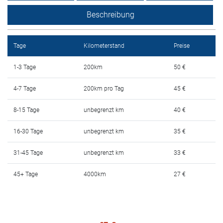
Mietbedingungen
Beschreibung
Haufig gestellte fragen
Tage
Kilometerstand
Preise
Blog
1-3 Tage
200km
50 €
Kontakt
4-7 Tage
200km pro Tag
45 €
MАКЕДОНСКИ
8-15 Tage
unbegrenzt km
40 €
ENGLISH
16-30 Tage
unbegrenzt km
35 €
31-45 Tage
unbegrenzt km
33 €
DEUTSCH
45+ Tage
4000km
27 €