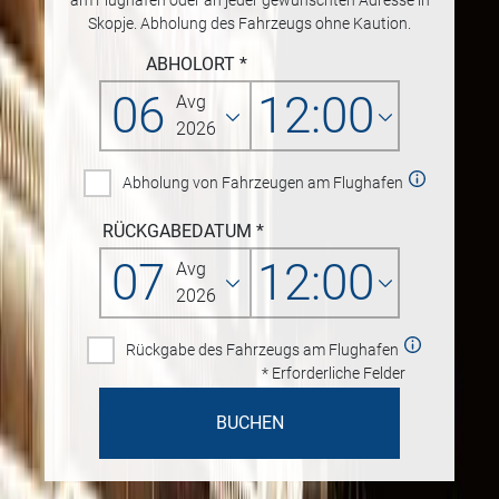
am Flughafen oder an jeder gewünschten Adresse in
Skopje. Abholung des Fahrzeugs ohne Kaution.
ABHOLORT *
06
12:00
Avg
2026
Abholung von Fahrzeugen am Flughafen
RÜCKGABEDATUM
*
07
12:00
Avg
2026
Rückgabe des Fahrzeugs am Flughafen
* Erforderliche Felder
BUCHEN