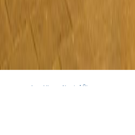
Auto Mieten Skopje | Über uns
Viber
WhatsApp
Telefon
Auto Mieten Skopje Royal ist eine Agentur, die seit mehr als
3 Jahren alle Arten von Fahrzeugen vermietet - Autos, Vans,
Jeeps, Minivans, SUVs und Luxusfahrzeuge. Wir haben eine