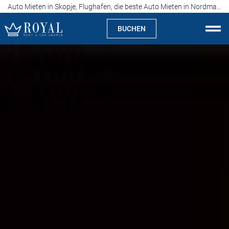
Auto Mieten in Skopje, Flughafen, die beste Auto Mieten in Nordmazedonien
BUCHEN
Auto Mieten Skopje
Über uns
Agentur
Spezialitäten
Standorte
Auto Mieten
Preise