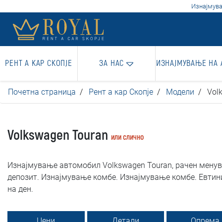
Изнајмува
РЕНТ А КАР СКОПЈЕ
ЗА НАС
ИЗНАЈМУВАЊЕ НА
Почетна страница
Рент а кар Скопје
Модели
Vol
Volkswagen Touran
или слично
Изнајмување автомобил Volkswagen Touran, рачен менувач
депозит. Изнајмување комбе. Изнајмување комбе. Евтини.
на ден.
Цени
Детали
Опрема