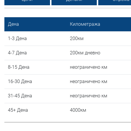
Дена
Километража
1-3 Дена
200км
4-7 Дена
200км дневно
8-15 Дена
неограничено км
16-30 Дена
неограничено км
31-45 Дена
неограничено км
45+ Дена
4000км