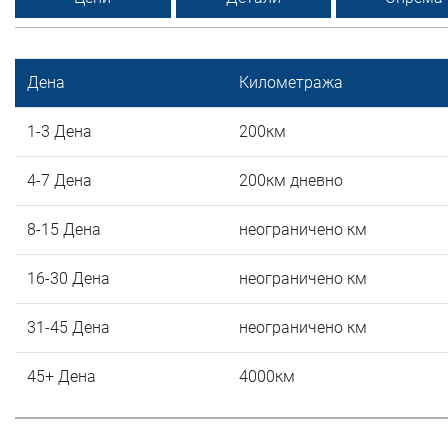
Дена
Километража
1-3 Дена
200км
4-7 Дена
200км дневно
8-15 Дена
неограничено км
16-30 Дена
неограничено км
31-45 Дена
неограничено км
45+ Дена
4000км