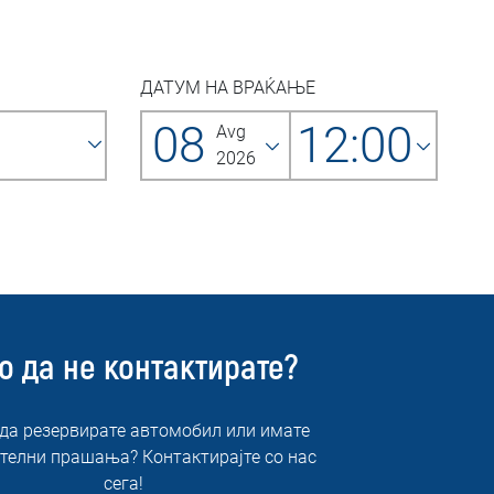
ДАТУМ НА ВРАЌАЊЕ
08
12:00
Avg
2026
о да не контактирате?
 да резервирате автомобил или имате
телни прашања? Контактирајте со нас
сега!