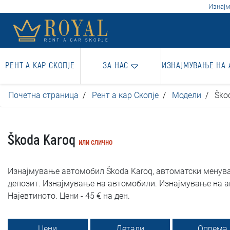
Изнајм
РЕНТ А КАР СКОПЈЕ
ЗА НАС
ИЗНАЈМУВАЊЕ НА
Почетна страница
Рент а кар Скопје
Модели
Ško
Škoda Karoq
или слично
Изнајмување автомобил Škoda Karoq, автоматски менувач.
депозит. Изнајмување на автомобили. Изнајмување на а
Најевтиното. Цени - 45 € на ден.
Цени
Детали
Опрема