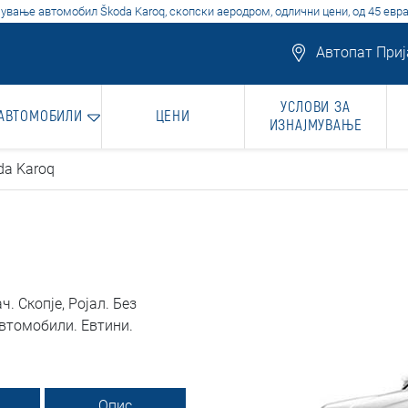
ување автомобил Škoda Karoq, скопски аеродром, одлични цени, од 45 евра
Автопат Прија
УСЛОВИ ЗА
 АВТОМОБИЛИ
ЦЕНИ
ИЗНАЈМУВАЊЕ
da Karoq
 Скопје, Ројал. Без
втомобили. Евтини.
Опис