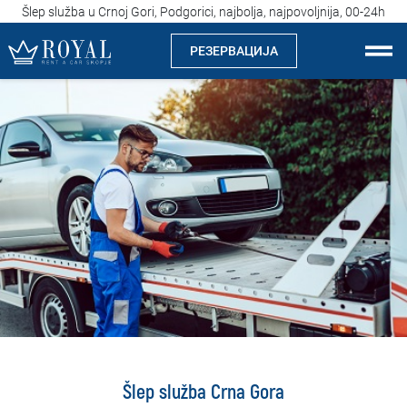
Šlep služba u Crnoj Gori, Podgorici, najbolja, najpovoljnija, 00-24h
РЕЗЕРВАЦИЈА
Рент а кар Скопје
За нас
Компанија
Истакнуваме
Локации
Изнајмување на автомобили
Цени
Šlep služba Crna Gora