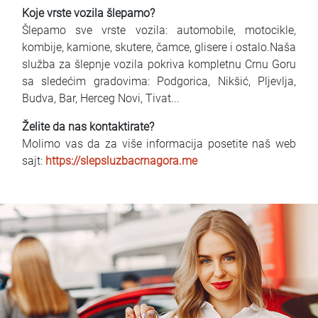
Koje vrste vozila šlepamo?
Šlepamo sve vrste vozila: automobile, motocikle,
kombije, kamione, skutere, čamce, glisere i ostalo.Naša
služba za šlepnje vozila pokriva kompletnu Crnu Goru
sa sledećim gradovima: Podgorica, Nikšić, Pljevlja,
Budva, Bar, Herceg Novi, Tivat...
Želite da nas kontaktirate?
Molimo vas da za više informacija posetite naš web
sajt:
https://slepsluzbacrnagora.me