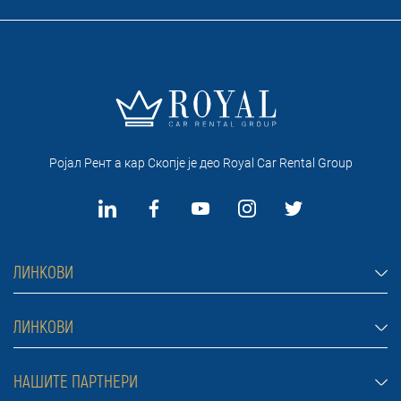
Ројал Рент а кар Скопје je део Royal Car Rental Group
ЛИНКОВИ
Рент а кар Скопје
ЛИНКОВИ
Автомобили
Најчести прашања
НАШИТЕ ПАРТНЕРИ
Џипови и теренци