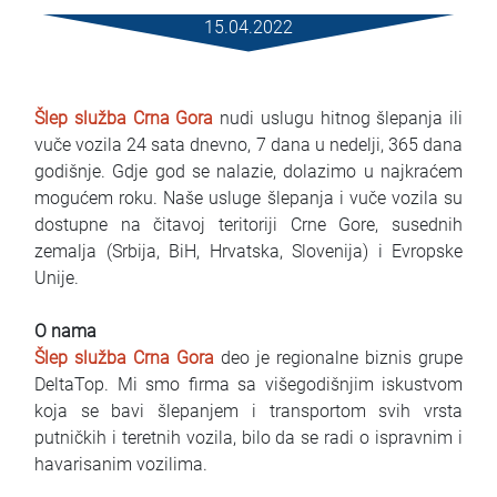
Услови за изнајмување
15.04.2022
Најчести прашања
Šlep služba Crna Gora
nudi uslugu hitnog šlepanja ili
Блог
vuče vozila 24 sata dnevno, 7 dana u nedelji, 365 dana
godišnje. Gdje god se nalazie, dolazimo u najkraćem
Контакт
mogućem roku. Naše usluge šlepanja i vuče vozila su
dostupne na čitavoj teritoriji Crne Gore, susednih
MАКЕДОНСКИ
zemalja (Srbija, BiH, Hrvatska, Slovenija) i Evropske
Unije.
ENGLISH
O nama
DEUTSCH
Šlep služba Crna Gora
deo je regionalne biznis grupe
DeltaTop. Mi smo firma sa višegodišnjim iskustvom
koja se bavi šlepanjem i transportom svih vrsta
putničkih i teretnih vozila, bilo da se radi o ispravnim i
havarisanim vozilima.