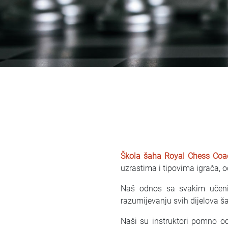
Škola šaha
Royal Chess Co
uzrastima i tipovima igrača, 
Naš odnos sa svakim učenik
razumijevanju svih dijelova š
Naši su instruktori pomno od