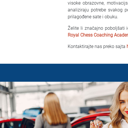
visoke obrazovne, motivacijs
analiziraju potrebe svakog po
prilagođene sate i obuku.
Želite li značajno poboljšati
Royal Chess Coaching Acade
Kontaktirajte nas preko sajta