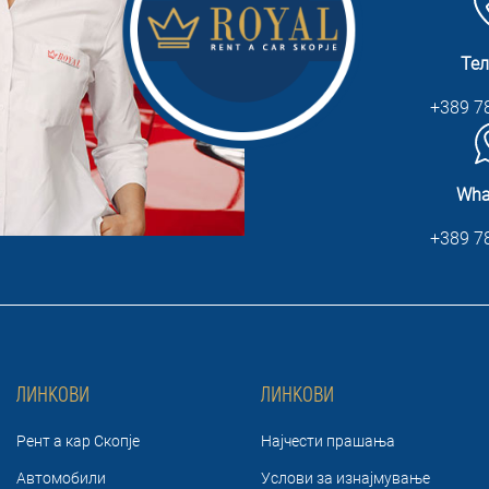
Те
+389 7
Wha
+389 7
ЛИНКОВИ
ЛИНКОВИ
Рент а кар Скопје
Најчести прашања
Автомобили
Услови за изнајмување