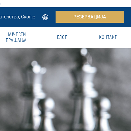
u
телство, Скопје
РЕЗЕРВАЦИЈА
НАЈЧЕСТИ
БЛОГ
КОНТАКТ
ПРАШАЊА