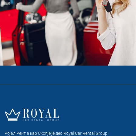
Ројал Рент а кар Скопје je део Royal Car Rental Group