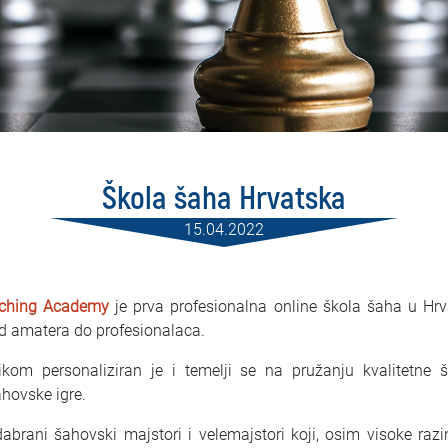
Škola šaha Hrvatska
15.04.2022
aching Academy
je prva profesionalna online škola šaha u Hrv
od amatera do profesionalaca.
om personaliziran je i temelji se na pružanju kvalitetne 
ahovske igre.
abrani šahovski majstori i velemajstori koji, osim visoke raz