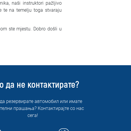
ka, naši instruktori pažljivo
je te na temelju toga stvaraju
avom ste mjestu. Dobro došli u
о да не контактирате?
 да резервирате автомобил или имате
телни прашања? Контактирајте со нас
сега!