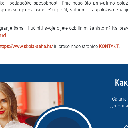
ke i pedagoške sposobnosti. Prije nego što prihvatimo polazni
jedinca, njegov psihološki profil, stil igre i raspoloživo znan
 igranje šaha ili učiniti svoje dijete ozbiljnim šahistom? Na pr
my!
https://www.skola-saha.hr/
ili preko naše stranice
KONTAKT
.
Как
Сакате
дополни