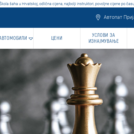
Škola šaha u Hrvatskoj, odlična cijena, najbolji instruktori, povoljne cijene po čas
Автопат Прија
УСЛОВИ ЗА
 АВТОМОБИЛИ
ЦЕНИ
ИЗНАЈМУВАЊЕ