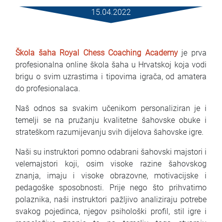
Mietbedingungen
15.04.2022
Haufig gestellte fragen
Škola šaha
Royal Chess Coaching Academy
je prva
Blog
profesionalna online škola šaha u Hrvatskoj koja vodi
brigu o svim uzrastima i tipovima igrača, od amatera
Kontakt
do profesionalaca.
MАКЕДОНСКИ
Naš odnos sa svakim učenikom personaliziran je i
temelji se na pružanju kvalitetne šahovske obuke i
ENGLISH
strateškom razumijevanju svih dijelova šahovske igre.
Naši su instruktori pomno odabrani šahovski majstori i
DEUTSCH
velemajstori koji, osim visoke razine šahovskog
znanja, imaju i visoke obrazovne, motivacijske i
pedagoške sposobnosti. Prije nego što prihvatimo
polaznika, naši instruktori pažljivo analiziraju potrebe
svakog pojedinca, njegov psihološki profil, stil igre i