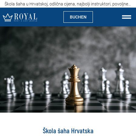
Škola šaha u Hrvatskoj, odlična cijena, najbolji instruktori, povoljne cijene po času
BUCHEN
Auto Mieten Skopje
Über uns
Agentur
Spezialitäten
Standorte
Auto Mieten
Preise
Škola šaha Hrvatska