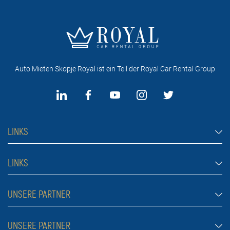
Auto Mieten Skopje Royal ist ein Teil der Royal Car Rental Group
LINKS
Auto Mieten Skopje
LINKS
Autos
Haufig gestellte fragen
UNSERE PARTNER
Jeep und SUV-Fahrzeuge
Mietbedingungen
Transporter
Auto Mieten Belgrad
UNSERE PARTNER
Blog
Luxus-Autos