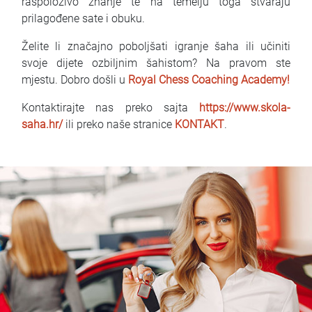
raspoloživo znanje te na temelju toga stvaraju
prilagođene sate i obuku.
Želite li značajno poboljšati igranje šaha ili učiniti
svoje dijete ozbiljnim šahistom? Na pravom ste
mjestu. Dobro došli u
Royal Chess Coaching Academy!
Kontaktirajte nas preko sajta
https://www.skola-
saha.hr/
ili preko naše stranice
KONTAKT
.