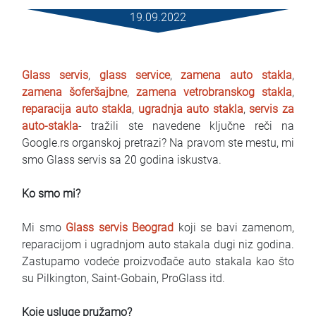
Услови за изнајмување
19.09.2022
Најчести прашања
Glass servis
,
glass service
,
zamena auto stakla
,
Блог
zamena šoferšajbne
,
zamena vetrobranskog stakla
,
reparacija auto stakla
,
ugradnja auto stakla
,
servis za
Контакт
auto-stakla
- tražili ste navedene ključne reči na
Google.rs organskoj pretrazi? Na pravom ste mestu, mi
MАКЕДОНСКИ
smo Glass servis sa 20 godina iskustva.
ENGLISH
Ko smo mi?
DEUTSCH
Mi smo
Glass servis Beograd
koji se bavi zamenom,
reparacijom i ugradnjom auto stakala dugi niz godina.
Zastupamo vodeće proizvođače auto stakala kao što
su Pilkington, Saint-Gobain, ProGlass itd.
Koje usluge pružamo?