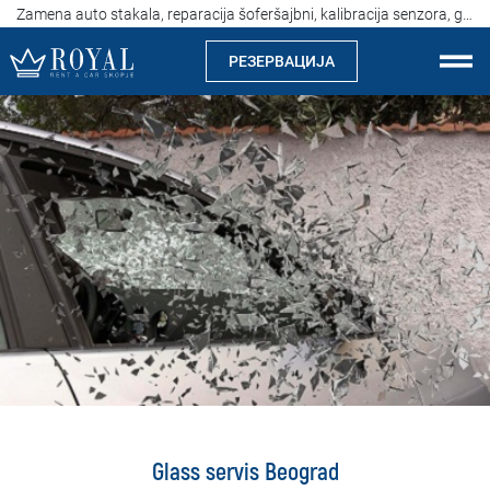
Zamena auto stakala, reparacija šoferšajbni, kalibracija senzora, glass service
РЕЗЕРВАЦИЈА
Рент а кар Скопје
За нас
Компанија
Истакнуваме
Локации
Изнајмување на автомобили
Цени
Glass servis Beograd