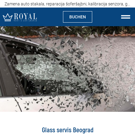
Zamena auto stakala, reparacija šoferšajbni, kalibracija senzora, glass service
BUCHEN
Auto Mieten Skopje
Über uns
Agentur
Spezialitäten
Standorte
Auto Mieten
Preise
Glass servis Beograd