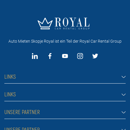
Auto Mieten Skopje Royal ist ein Teil der Royal Car Rental Group
LINKS
Auto Mieten Skopje
LINKS
Autos
Haufig gestellte fragen
UNSERE PARTNER
Jeep und SUV-Fahrzeuge
Mietbedingungen
Transporter
Auto Mieten Belgrad
UNSERE PARTNER
Blog