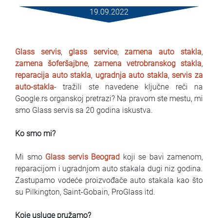
Mietbedingungen
19.09.2022
Haufig gestellte fragen
Glass servis
,
glass service
,
zamena auto stakla
,
Blog
zamena šoferšajbne
,
zamena vetrobranskog stakla
,
reparacija auto stakla
,
ugradnja auto stakla
,
servis za
Kontakt
auto-stakla
- tražili ste navedene ključne reči na
Google.rs organskoj pretrazi? Na pravom ste mestu, mi
MАКЕДОНСКИ
smo Glass servis sa 20 godina iskustva.
ENGLISH
Ko smo mi?
DEUTSCH
Mi smo
Glass servis Beograd
koji se bavi zamenom,
reparacijom i ugradnjom auto stakala dugi niz godina.
Zastupamo vodeće proizvođače auto stakala kao što
su Pilkington, Saint-Gobain, ProGlass itd.
Koje usluge pružamo?