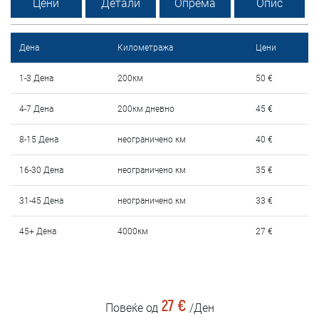
Цени
Детали
Опрема
Опис
Услови за изнајмување
Најчести прашања
Дена
Километража
Цени
Блог
1-3 Дена
200км
50 €
4-7 Дена
200км дневно
45 €
Контакт
8-15 Дена
неограничено км
40 €
MАКЕДОНСКИ
16-30 Дена
неограничено км
35 €
ENGLISH
31-45 Дена
неограничено км
33 €
DEUTSCH
45+ Дена
4000км
27 €
27 €
Повеќе од
/Ден