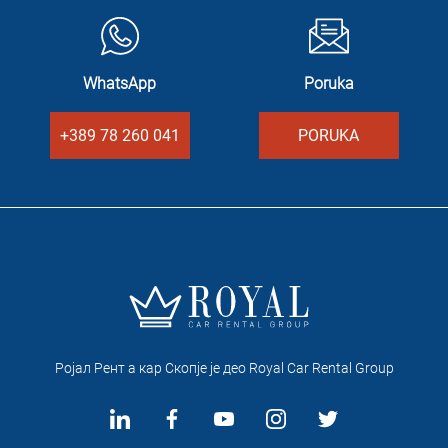
WhatsApp
Poruka
+389 78 260 041
PORUKA
Ројал Рент а кар Скопје je део Royal Car Rental Group