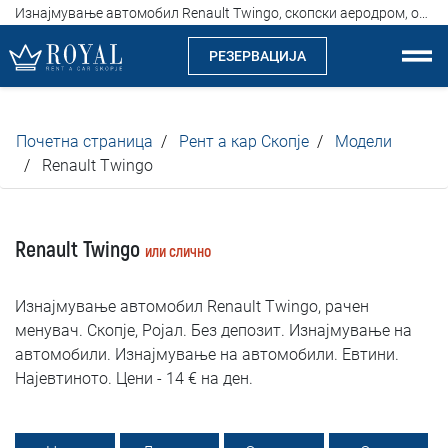
Изнајмување автомобил Renault Twingo, скопски аеродром, одлични цени, од 14 евра на ден
РЕЗЕРВАЦИЈА
Рент а кар Скопје
Почетна страница
Рент а кар Скопје
Модели
За нас
Renault Twingo
Компанија
Renault Twingo
или слично
Истакнуваме
Изнајмување автомобил Renault Twingo, рачен
Локации
менувач. Скопје, Ројал. Без депозит. Изнајмување на
автомобили. Изнајмување на автомобили. Евтини.
Изнајмување на автомобили
Најевтиното. Цени - 14 € на ден.
Цени