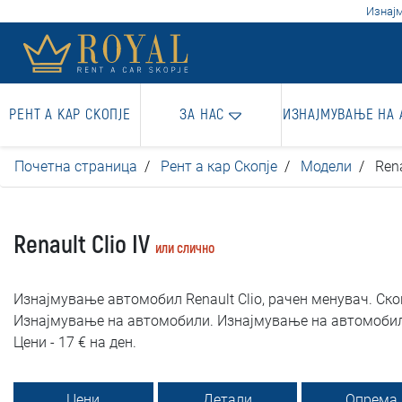
Изнајм
РЕНТ А КАР СКОПЈЕ
ЗА НАС
ИЗНАЈМУВАЊЕ НА
Почетна страница
Рент а кар Скопје
Модели
Rena
Renault Clio IV
или слично
Изнајмување автомобил Renault Clio, рачен менувач. Скопј
Изнајмување на автомобили. Изнајмување на автомобили
Цени - 17 € на ден.
Цени
Детали
Опрема