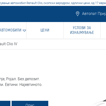
ување автомобил Renault Clio, скопски аеродром, одлични цени, од 17 евра
Автопат Прија
УСЛОВИ ЗА
 АВТОМОБИЛИ
ЦЕНИ
ИЗНАЈМУВАЊЕ
ult Clio IV
е, Ројал. Без депозит.
. Евтини. Најевтиното.
Опис