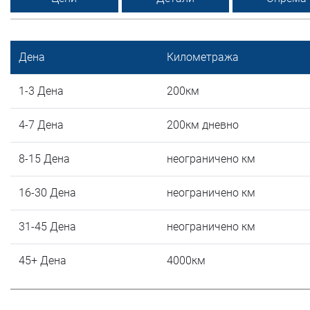
Дена
Километража
1-3 Дена
200км
4-7 Дена
200км дневно
8-15 Дена
неограничено км
16-30 Дена
неограничено км
31-45 Дена
неограничено км
45+ Дена
4000км