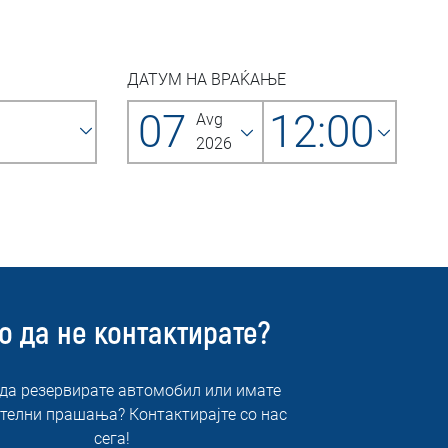
ДАТУМ НА ВРАЌАЊЕ
07
12:00
Avg
2026
о да не контактирате?
 да резервирате автомобил или имате
телни прашања? Контактирајте со нас
сега!