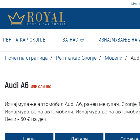
Изна
РЕНТ А КАР СКОПЈЕ
ЗА НАС
ИЗНАЈМУВАЊЕ НА
Почетна страница
Рент а кар Скопје
Модели
Aud
Audi A6
или слично
Изнајмување автомобил Audi A6, рачен менувач. Скопје, Р
Изнајмување на автомобили. Изнајмување на автомобили
Цени - 50 € на ден.
Цени
Детали
Опрема