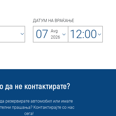
ДАТУМ НА ВРАЌАЊЕ
07
12:00
Avg
2026
о да не контактирате?
 да резервирате автомобил или имате
телни прашања? Контактирајте со нас
сега!