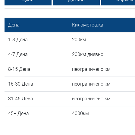
Дена
Километража
1-3 Дена
200км
4-7 Дена
200км дневно
8-15 Дена
неограничено км
16-30 Дена
неограничено км
31-45 Дена
неограничено км
45+ Дена
4000км