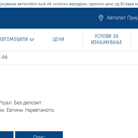
јмување автомобил Audi A6, скопски аеродром, одлични цени, од 50 евра н
Автопат Прија
УСЛОВИ ЗА
 АВТОМОБИЛИ
ЦЕНИ
ИЗНАЈМУВАЊЕ
i A6
ојал. Без депозит.
. Евтини. Најевтиното.
Опис