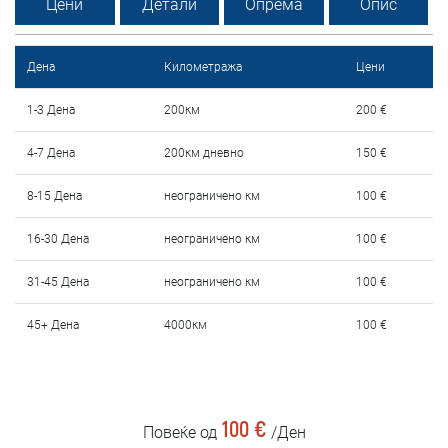
Цени
Детали
Опрема
Опис
Услови за изнајмување
Најчести прашања
Дена
Километража
Цени
Блог
1-3 Дена
200км
200 €
4-7 Дена
200км дневно
150 €
Контакт
8-15 Дена
неограничено км
100 €
MАКЕДОНСКИ
16-30 Дена
неограничено км
100 €
ENGLISH
31-45 Дена
неограничено км
100 €
DEUTSCH
45+ Дена
4000км
100 €
100 €
Повеќе од
/Ден