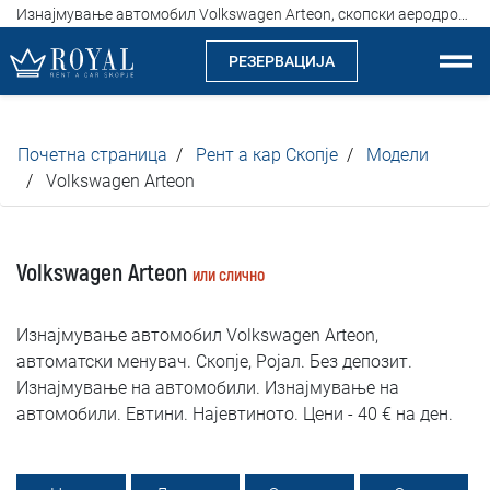
Изнајмување автомобил Volkswagen Arteon, скопски аеродром, одлични цени, од 40 евра на ден
РЕЗЕРВАЦИЈА
Рент а кар Скопје
Почетна страница
Рент а кар Скопје
Модели
За нас
Volkswagen Arteon
Компанија
Volkswagen Arteon
или слично
Истакнуваме
Изнајмување автомобил Volkswagen Arteon,
Локации
автоматски менувач. Скопје, Ројал. Без депозит.
Изнајмување на автомобили. Изнајмување на
Изнајмување на автомобили
автомобили. Евтини. Најевтиното. Цени - 40 € на ден.
Цени