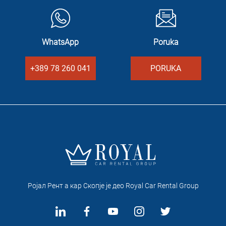
WhatsApp
Poruka
+389 78 260 041
PORUKA
Ројал Рент а кар Скопје je део Royal Car Rental Group