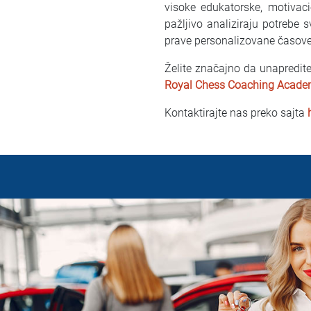
visoke edukatorske, motivac
pažljivo analiziraju potrebe s
prave personalizovane časove
Želite značajno da unapredite
Royal Chess Coaching Acad
Kontaktirajte nas preko sajta