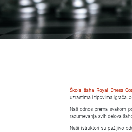
Škola šaha
Royal Chess Co
uzrastima i tipovima igrača, 
Naš odnos prema svakom pola
razumevanja svih delova šaho
Naši istruktori su pažljivo 