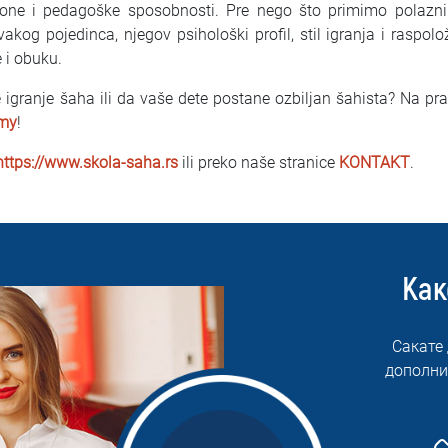
ione i pedagoške sposobnosti. Pre nego što primimo polaznik
vakog pojedinca, njegov psihološki profil, stil igranja i raspo
 i obuku.
 igranje šaha ili da vaše dete postane ozbiljan šahista? Na p
emy
!
https://www.skola-saha.rs
ili preko naše stranice
KONTAKT
.
Как
Сакате
дополни