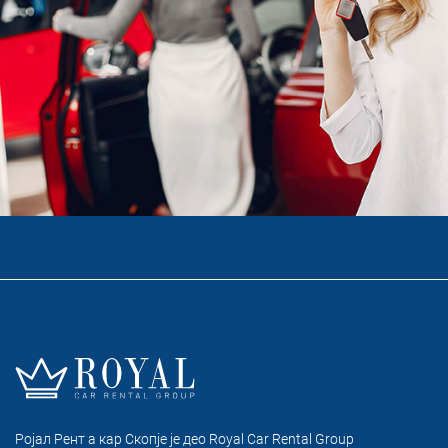
Ројал Рент а кар Скопје je део Royal Car Rental Group