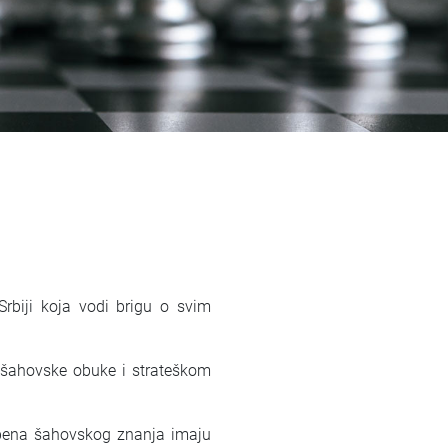
rbiji koja vodi brigu o svim
 šahovske obuke i strateškom
tepena šahovskog znanja imaju