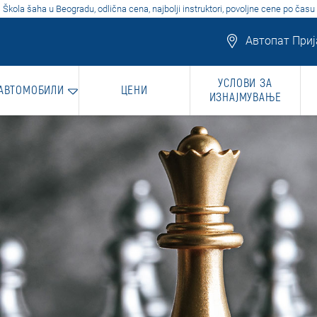
Škola šaha u Beogradu, odlična cena, najbolji instruktori, povoljne cene po času
Автопат Прија
УСЛОВИ ЗА
 АВТОМОБИЛИ
ЦЕНИ
ИЗНАЈМУВАЊЕ