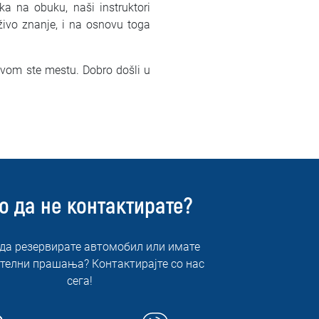
a na obuku, naši instruktori
loživo znanje, i na osnovu toga
ravom ste mestu. Dobro došli u
о да не контактирате?
 да резервирате автомобил или имате
телни прашања? Контактирајте со нас
сега!