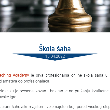
Škola šaha
15.04.2022
aching Academy
je prva profesionalna online škola šaha u S
od amatera do profesionalaca.
zniku je personalizovan i baziran je na pružanju kvalitetne
vske igre.
odabrani šahovski majstori i velemajstori koji pored visokog s