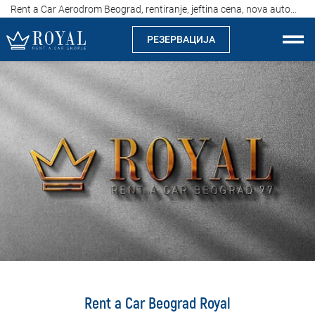
Rent a Car Aerodrom Beograd, rentiranje, jeftina cena, nova automatik vozila, aerodrom Nikola Tesla
РЕЗЕРВАЦИЈА
Рент а кар Скопје
За нас
Компанија
Истакнуваме
Локации
Изнајмување на автомобили
Цени
Rent a Car Beograd Royal