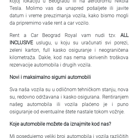
kojoj lokaciju u Beogradu ili na aerodromu Nikola
Tesla. Molimo vas da unapred pošaljete ili javite
datum i vreme preuzimanja vozila, kako bismo mogli
da pripremimo vaše rent a car vozilo.
Rent a Car Beograd Royal vam nudi tzv.
ALL
INCLUSIVE
uslugu, u koju su uračunati svi porezi,
zeleni karton, full kasko osiguranje i neograničena
kilometraža. Dakle, kod nas nema skrivenih troškova
rezervacije automobila i drugih vozila.
Novi i maksimalno sigurni automobili
Sva naša vozila su u odličnom tehničkom stanju, nova
su, redovno održavana i kasko osigurana. Rentiranjem
našeg automobila ili vozila plaćeno je i puno
osiguranje od eventualne štete nastale tokom vožnje.
Koje automobile možete da iznajmite kod nas?
Mi posedujemo veliki broj automobila i vozila različitih