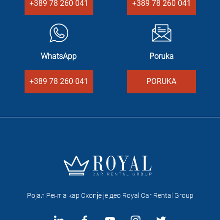
+389 78 260 041
+389 78 260 041
WhatsApp
Poruka
+389 78 260 041
PORUKA
Ројал Рент а кар Скопје je део Royal Car Rental Group