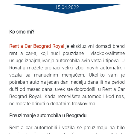
Услови за изнајмување
15.04.2022
Најчести прашања
Ko smo mi?
Блог
Rent a Car Beograd Royal
je ekskluzivni domaći brend
Контакт
rent a car-a, koji nudi pouzdane i visokokvalitetne
usluge iznajmljivanja automobila svih vrsta i tipova. U
MАКЕДОНСКИ
Royal-u možete pronaći veliki izbor novih automatik i
vozila sa manuelnim menjačem. Ukoliko vam je
ENGLISH
potreban auto na jedan dan, nedelju dana ili na period
duži od mesec dana, uvek ste dobrodošli u Rent a Car
DEUTSCH
Beograd Royal. Kada rezervišete automobil kod nas,
ne morate brinuti o dodatnim troškovima.
Preuzimanje automobila u Beogradu
Rent a car automobili i vozila se preuzimaju na bilo