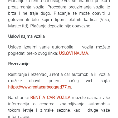
Plaćanje za rent a car usluge vrši se unapred, prilikom
preuzimanja vozila. Procedura preuzimanja vozila je
brza i ne traje dugo. Plaćanje se može obaviti u
gotovini ili bilo kojim tipom platnih kartica (Visa,
Master itd). Plaćanje depozita nije obavezno.
Uslovi najma vozila
Uslove iznajmljivanje automobila ili vozila možete
pogledati preko ovog linka:
USLOVI NAJMA
.
Rezervacije
Rentiranje i rezervaciju rent a car automobila ili vozila
možete obaviti putem našeg web sajta
https://www.rentacarbeograd77.rs
.
Na stranici
RENT A CAR VOZILA
možete saznati više
informacija o cenama iznajmljivanja automobila
tokom letnje i zimske sezone, kao i druge važe
informacije.