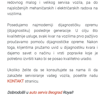
redovnog malog i velikog servisa vozila, pa do
najsloženijih mehaničarskih i električarskih radova na
vozilima.
Posedujemo najmoderniji dijagnostičku opremu
(dijagnostiku) poslednje generacije. U cilju što
kvalitetnije usluge, svaki kvar na vozilima prvo pažljivo
proučavamo pomoću dijagnostičke opreme. Nakon
toga, klijentima pružamo uvid u dijagnostiku kvara i
dajemo savet o načinu i vrsti popravke koje je
potrebno izvršiti kako bi se posao kvalitetno uradio.
Ukoliko želite da se konsultujete sa nama ili da
zakažete servisiranje vašeg vozila, posetite našu
KONTAKT
stranicu.
Dobrodošli u
auto servis Beograd
Royal!