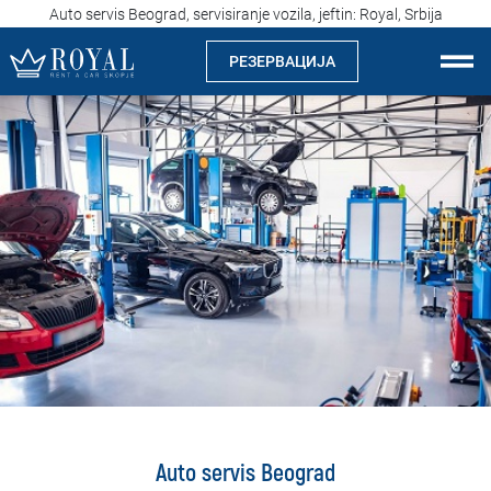
Auto servis Beograd, servisiranje vozila, jeftin: Royal, Srbija
РЕЗЕРВАЦИЈА
Рент а кар Скопје
За нас
Компанија
Истакнуваме
Локации
Изнајмување на автомобили
Цени
Auto servis Beograd