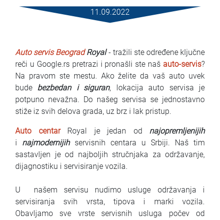
Услови за изнајмување
11.09.2022
Најчести прашања
Auto servis Beograd
Royal
- tražili ste određene ključne
Блог
reči u Google.rs pretrazi i pronašli ste naš
auto-servis
?
Na pravom ste mestu. Ako želite da vaš auto uvek
Контакт
bude
bezbedan i siguran
, lokacija auto servisa je
potpuno nevažna. Do našeg servisa se jednostavno
MАКЕДОНСКИ
stiže iz svih delova grada, uz brz i lak pristup.
ENGLISH
Auto centar
Royal je jedan od
najopremljenijih
i
najmodernijih
servisnih centara u Srbiji. Naš tim
DEUTSCH
sastavljen je od najboljih stručnjaka za održavanje,
dijagnostiku i servisiranje vozila.
U našem servisu nudimo usluge održavanja i
servisiranja svih vrsta, tipova i marki vozila.
Obavljamo sve vrste servisnih usluga počev od