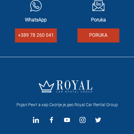
WhatsApp
Poruka
+389 78 260 041
PORUKA
Ројал Рент а кар Скопје je део Royal Car Rental Group