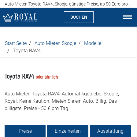
Auto Mieten Toyota RAV4, Skopje, günstige Preise, ab 50 Euro pro Tag
BUCHEN
Auto Mieten Skopje
Start Seite
Auto Mieten Skopje
Modelle
Über uns
Toyota RAV4
Agentur
Toyota RAV4
oder ähnlich
Spezialitäten
Auto Mieten Toyota RAV4, Automatikgetriebe. Skopje,
Standorte
Royal. Keine Kaution. Mieten Sie ein Auto. Billig. Das
billigste. Preise - 50 € pro Tag.
Auto Mieten
Preise
Preise
Einzelheiten
Ausstattung