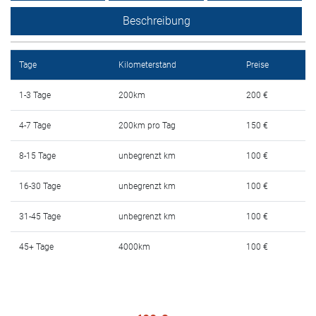
Mietbedingungen
Beschreibung
Haufig gestellte fragen
Tage
Kilometerstand
Preise
Blog
1-3 Tage
200km
200 €
Kontakt
4-7 Tage
200km pro Tag
150 €
MАКЕДОНСКИ
8-15 Tage
unbegrenzt km
100 €
ENGLISH
16-30 Tage
unbegrenzt km
100 €
31-45 Tage
unbegrenzt km
100 €
DEUTSCH
45+ Tage
4000km
100 €