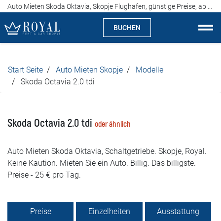
Auto Mieten Skoda Oktavia, Skopje Flughafen, günstige Preise, ab 25 Euro pro Tag
BUCHEN
Auto Mieten Skopje
Start Seite
Auto Mieten Skopje
Modelle
Über uns
Skoda Octavia 2.0 tdi
Agentur
Skoda Octavia 2.0 tdi
oder ähnlich
Spezialitäten
Auto Mieten Skoda Oktavia, Schaltgetriebe. Skopje, Royal.
Standorte
Keine Kaution. Mieten Sie ein Auto. Billig. Das billigste.
Preise - 25 € pro Tag.
Auto Mieten
Preise
Preise
Einzelheiten
Ausstattung