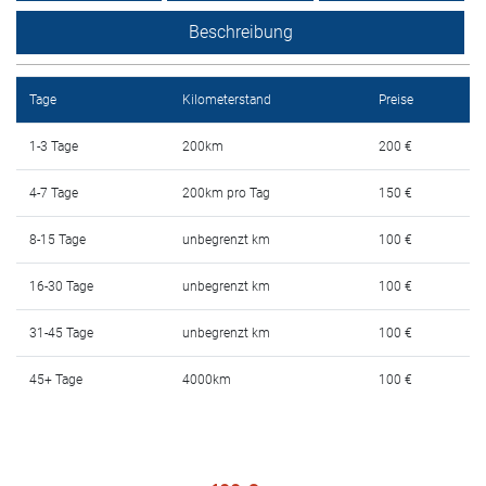
Mietbedingungen
Beschreibung
Haufig gestellte fragen
Tage
Kilometerstand
Preise
Blog
1-3 Tage
200km
200 €
Kontakt
4-7 Tage
200km pro Tag
150 €
MАКЕДОНСКИ
8-15 Tage
unbegrenzt km
100 €
ENGLISH
16-30 Tage
unbegrenzt km
100 €
31-45 Tage
unbegrenzt km
100 €
DEUTSCH
45+ Tage
4000km
100 €