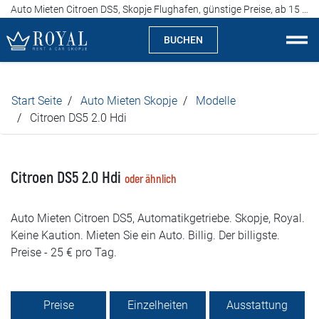
Auto Mieten Citroen DS5, Skopje Flughafen, günstige Preise, ab 15 Euro pro Tag
BUCHEN
Auto Mieten Skopje
Start Seite
Auto Mieten Skopje
Modelle
Über uns
Citroen DS5 2.0 Hdi
Agentur
Citroen DS5 2.0 Hdi
oder ähnlich
Spezialitäten
Auto Mieten Citroen DS5, Automatikgetriebe. Skopje, Royal.
Standorte
Keine Kaution. Mieten Sie ein Auto. Billig. Der billigste.
Preise - 25 € pro Tag.
Auto Mieten
Preise
Preise
Einzelheiten
Ausstattung