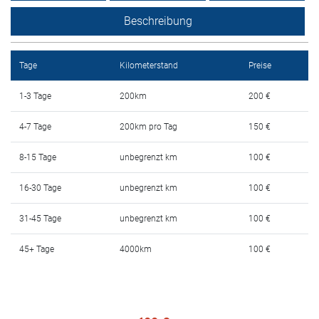
Mietbedingungen
Beschreibung
Haufig gestellte fragen
Tage
Kilometerstand
Preise
Blog
1-3 Tage
200km
200 €
Kontakt
4-7 Tage
200km pro Tag
150 €
MАКЕДОНСКИ
8-15 Tage
unbegrenzt km
100 €
ENGLISH
16-30 Tage
unbegrenzt km
100 €
31-45 Tage
unbegrenzt km
100 €
DEUTSCH
45+ Tage
4000km
100 €