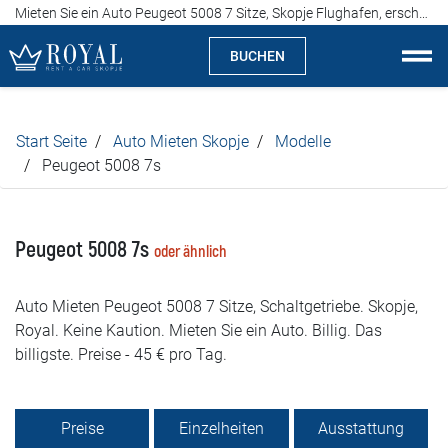
Mieten Sie ein Auto Peugeot 5008 7 Sitze, Skopje Flughafen, erschwingliche Preise, ab 45 Euro pro Tag
BUCHEN
Auto Mieten Skopje
Start Seite
Auto Mieten Skopje
Modelle
Über uns
Peugeot 5008 7s
Agentur
Peugeot 5008 7s
oder ähnlich
Spezialitäten
Auto Mieten Peugeot 5008 7 Sitze, Schaltgetriebe. Skopje,
Standorte
Royal. Keine Kaution. Mieten Sie ein Auto. Billig. Das
billigste. Preise - 45 € pro Tag.
Auto Mieten
Preise
Preise
Einzelheiten
Ausstattung