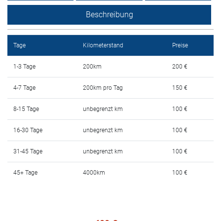
Mietbedingungen
Beschreibung
Haufig gestellte fragen
Tage
Kilometerstand
Preise
Blog
1-3 Tage
200km
200 €
Kontakt
4-7 Tage
200km pro Tag
150 €
MАКЕДОНСКИ
8-15 Tage
unbegrenzt km
100 €
ENGLISH
16-30 Tage
unbegrenzt km
100 €
31-45 Tage
unbegrenzt km
100 €
DEUTSCH
45+ Tage
4000km
100 €