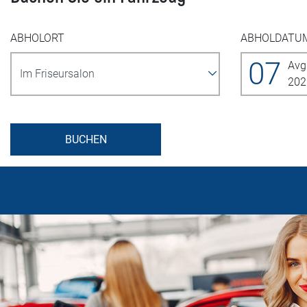
ABHOLORT
ABHOLDATU
07
Avg
202
BUCHEN