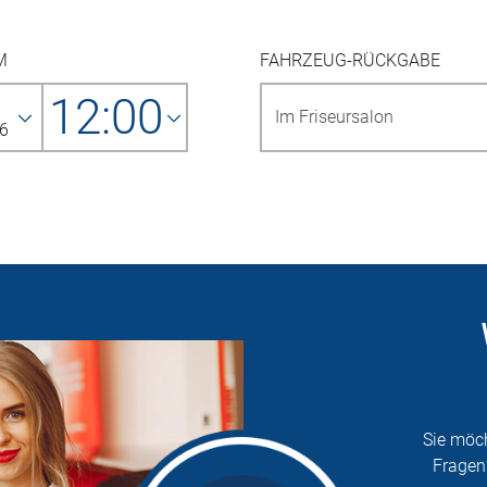
M
FAHRZEUG-RÜCKGABE
12:00
6
Sie möc
Fragen