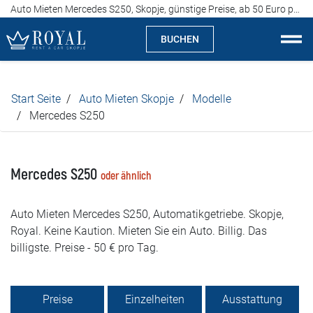
Auto Mieten Mercedes S250, Skopje, günstige Preise, ab 50 Euro pro Tag
BUCHEN
Auto Mieten Skopje
Start Seite
Auto Mieten Skopje
Modelle
Über uns
Mercedes S250
Agentur
Mercedes S250
oder ähnlich
Spezialitäten
Auto Mieten Mercedes S250, Automatikgetriebe. Skopje,
Standorte
Royal. Keine Kaution. Mieten Sie ein Auto. Billig. Das
billigste. Preise - 50 € pro Tag.
Auto Mieten
Preise
Preise
Einzelheiten
Ausstattung