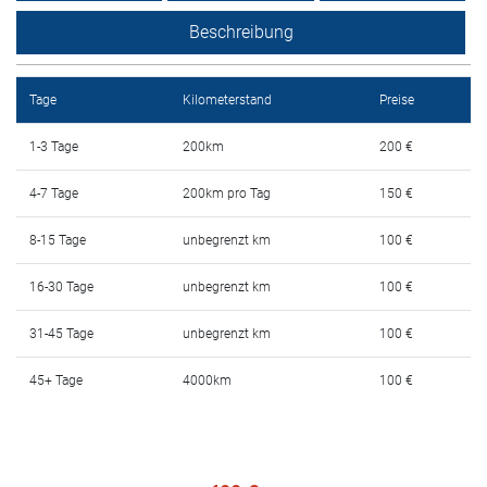
Mietbedingungen
Beschreibung
Haufig gestellte fragen
Tage
Kilometerstand
Preise
Blog
1-3 Tage
200km
200 €
Kontakt
4-7 Tage
200km pro Tag
150 €
MАКЕДОНСКИ
8-15 Tage
unbegrenzt km
100 €
ENGLISH
16-30 Tage
unbegrenzt km
100 €
31-45 Tage
unbegrenzt km
100 €
DEUTSCH
45+ Tage
4000km
100 €