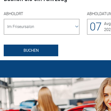
ABHOLORT
ABHOLDATU
07
Avg
202
BUCHEN