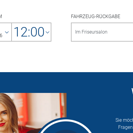
M
FAHRZEUG-RÜCKGABE
12:00
6
Sie möc
Fragen