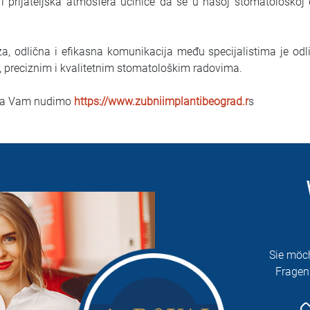
 i prijateljska atmosfera učiniće da se u našoj stomatološkoj
iza, odlična i efikasna komunikacija među specijalistima je od
preciznim i kvalitetnim stomatološkim radovima.
 šta Vam nudimo
https://www.zubniimplantibeograd.r
s
Sie möc
Fragen