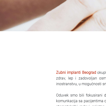
Zubni implanti Beograd
okupl
zdrav, lep i zadovoljan os
inostranstvu, u mogućnosti
Oduvek smo bili fokusirani d
komunkacija sa pacijentima o