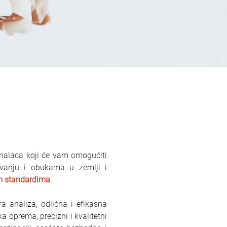
ionalaca koji će vam omogućiti
avanju i obukama u zemlji i
im standardima
.
a analiza, odlična i efikasna
oprema, precizni i kvalitetni