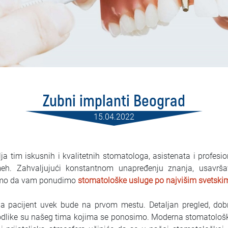
Zubni implanti Beograd
15.04.2022
ja tim iskusnih i kvalitetnih stomatologa, asistenata i profes
meh. Zahvaljujući konstantnom unapređenju znanja, usavrš
 smo da vam ponudimo
stomatološke usluge po najvišim svetsk
a pacijent uvek bude na prvom mestu. Detaljan pregled, dobr
dlike su našeg tima kojima se ponosimo. Moderna stomatološka 