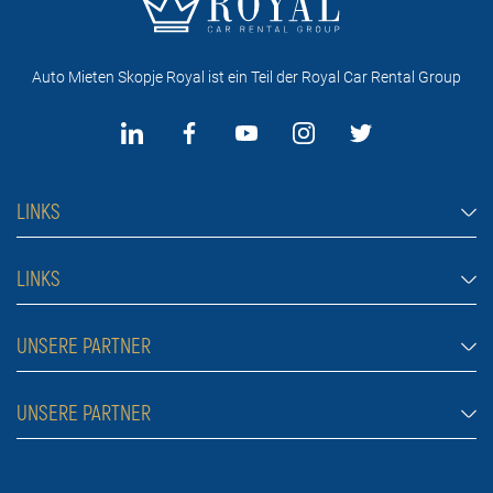
Auto Mieten Skopje Royal ist ein Teil der Royal Car Rental Group
LINKS
Auto Mieten Skopje
LINKS
Autos
Haufig gestellte fragen
UNSERE PARTNER
Jeep und SUV-Fahrzeuge
Mietbedingungen
Transporter
Auto Mieten Belgrad
UNSERE PARTNER
Blog
Luxus-Autos
Über uns
Preise
Auto Mieten Belgrad Atos
Kontakt