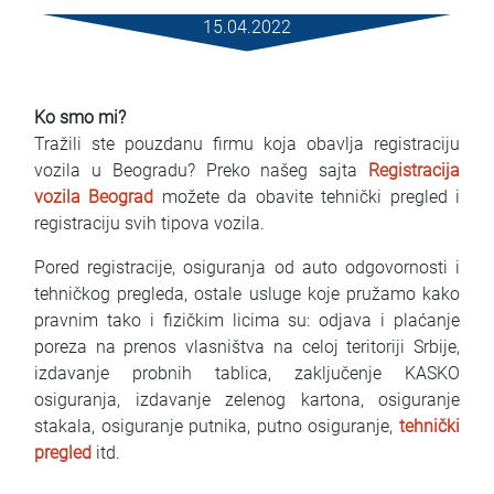
Mietbedingungen
15.04.2022
Haufig gestellte fragen
Ko smo mi?
Blog
Tražili ste pouzdanu firmu koja obavlja registraciju
vozila u Beogradu? Preko našeg sajta
Registracija
Kontakt
vozila Beograd
možete da obavite tehnički pregled i
registraciju svih tipova vozila.
MАКЕДОНСКИ
Pored registracije, osiguranja od auto odgovornosti i
ENGLISH
tehničkog pregleda, ostale usluge koje pružamo kako
pravnim tako i fizičkim licima su: odjava i plaćanje
DEUTSCH
poreza na prenos vlasništva na celoj teritoriji Srbije,
izdavanje probnih tablica, zaključenje KASKO
osiguranja, izdavanje zelenog kartona, osiguranje
stakala, osiguranje putnika, putno osiguranje,
tehnički
pregled
itd.