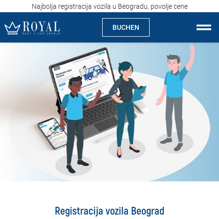
Najbolja registracija vozila u Beogradu, povolje cene
BUCHEN
Auto Mieten Skopje
Über uns
Agentur
Spezialitäten
Standorte
Auto Mieten
Preise
Registracija vozila Beograd