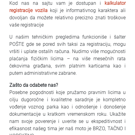
Kod nas na sajtu vam je dostupan i
kalkulator
registracije vozila
koji je informativnog karaktera ali
dovoljan da možete relativno precizno znati troškove
vaše registracije
U našim tehničkim pregledima funkcioniše i šalter
POŠTE gde se pored svih taksi za registraciju, mogu
vršiti i uplate ostalih računa. Nudimo više mogućnosti
plaćanja fizičkim licima – na više mesečnih rata
čekovima građana, svim platnim karticama kao i
putem administrativne zabrane.
Zašto da odabete nas?
Posebne pogodnosti koje pružamo pravnim licima u
cilju dugoročne i kvalitetne saradnje je kompletno
vođenje voznog parka kao i odnošenje i donošenje
dokumentacije u kratkom vremenskom roku. Ukažite
nam svoje poverenje i uverite se u ekspeditivnost i
efikasnost našeg tima jer naš moto je BRZO, TAČNO I