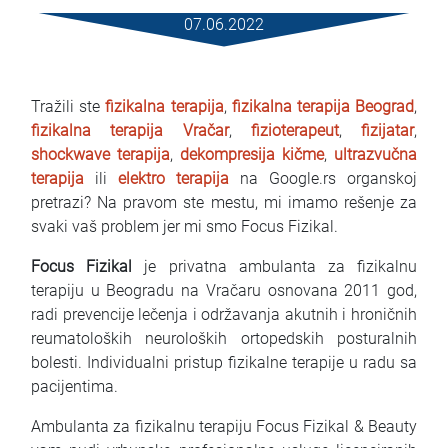
Mietbedingungen
07.06.2022
Haufig gestellte fragen
Tražili ste
fizikalna terapija
,
fizikalna terapija Beograd
,
Blog
fizikalna terapija Vračar
,
fizioterapeut
,
fizijatar
,
shockwave terapija
,
dekompresija kičme
,
ultrazvučna
Kontakt
terapija
ili
elektro terapija
na Google.rs organskoj
pretrazi? Na pravom ste mestu, mi imamo rešenje za
MАКЕДОНСКИ
svaki vaš problem jer mi smo Focus Fizikal.
ENGLISH
Focus Fizikal
je privatna ambulanta za fizikalnu
terapiju u Beogradu na Vračaru osnovana 2011 god,
DEUTSCH
radi prevencije lečenja i održavanja akutnih i hroničnih
reumatoloških neuroloških ortopedskih posturalnih
bolesti. Individualni pristup fizikalne terapije u radu sa
pacijentima.
Ambulanta za fizikalnu terapiju Focus Fizikal & Beauty