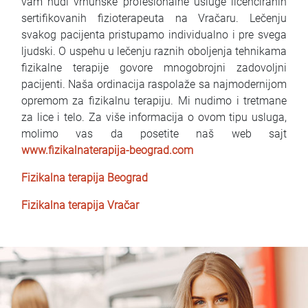
vam nudi vrhunske profesionalne usluge licenciranih
sertifikovanih fizioterapeuta na Vračaru. Lečenju
svakog pacijenta pristupamo individualno i pre svega
ljudski. O uspehu u lečenju raznih oboljenja tehnikama
fizikalne terapije govore mnogobrojni zadovoljni
pacijenti. Naša ordinacija raspolaže sa najmodernijom
opremom za fizikalnu terapiju. Mi nudimo i tretmane
za lice i telo. Za više informacija o ovom tipu usluga,
molimo vas da posetite naš web sajt
www.fizikalnaterapija-beograd.com
Fizikalna terapija Beograd
Fizikalna terapija Vračar