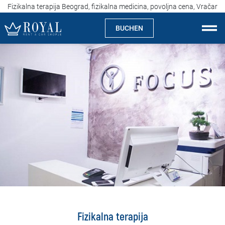
Fizikalna terapija Beograd, fizikalna medicina, povoljna cena, Vračar
BUCHEN
Auto Mieten Skopje
Über uns
Agentur
Spezialitäten
Standorte
Auto Mieten
Preise
Fizikalna terapija