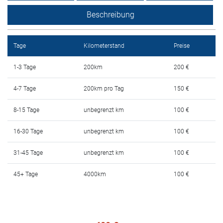
Mietbedingungen
Beschreibung
Haufig gestellte fragen
Tage
Kilometerstand
Preise
Blog
1-3 Tage
200km
200 €
Kontakt
4-7 Tage
200km pro Tag
150 €
MАКЕДОНСКИ
8-15 Tage
unbegrenzt km
100 €
ENGLISH
16-30 Tage
unbegrenzt km
100 €
31-45 Tage
unbegrenzt km
100 €
DEUTSCH
45+ Tage
4000km
100 €