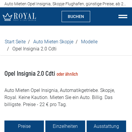
Auto Mieten Opel Insignia, Skopje Flughafen, günstige Preise, ab 22 Euro pro Tag
BUCHEN
Auto Mieten Skopje
Start Seite
Auto Mieten Skopje
Modelle
Über uns
Opel Insignia 2.0 Cdti
Agentur
Opel Insignia 2.0 Cdti
oder ähnlich
Spezialitäten
Auto Mieten Opel Insignia, Automatikgetriebe. Skopje,
Standorte
Royal. Keine Kaution. Mieten Sie ein Auto. Billig. Das
billigste. Preise - 22 € pro Tag.
Auto Mieten
Preise
Preise
Einzelheiten
Ausstattung