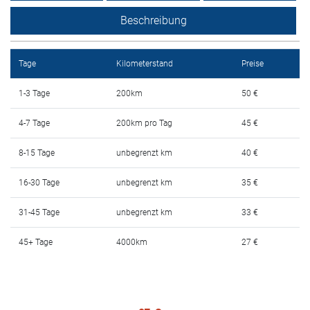
Mietbedingungen
Beschreibung
Haufig gestellte fragen
Tage
Kilometerstand
Preise
Blog
1-3 Tage
200km
50 €
Kontakt
4-7 Tage
200km pro Tag
45 €
MАКЕДОНСКИ
8-15 Tage
unbegrenzt km
40 €
ENGLISH
16-30 Tage
unbegrenzt km
35 €
31-45 Tage
unbegrenzt km
33 €
DEUTSCH
45+ Tage
4000km
27 €