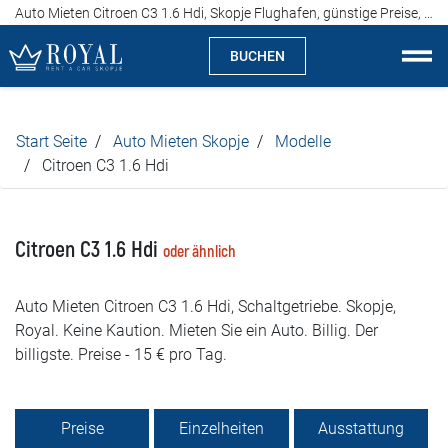
Auto Mieten Citroen C3 1.6 Hdi, Skopje Flughafen, günstige Preise, ab 15 Euro pro Tag
BUCHEN
Auto Mieten Skopje
Start Seite
Auto Mieten Skopje
Modelle
Über uns
Citroen C3 1.6 Hdi
Agentur
Citroen C3 1.6 Hdi
oder ähnlich
Spezialitäten
Auto Mieten Citroen C3 1.6 Hdi, Schaltgetriebe. Skopje,
Standorte
Royal. Keine Kaution. Mieten Sie ein Auto. Billig. Der
billigste. Preise - 15 € pro Tag.
Auto Mieten
Preise
Preise
Einzelheiten
Ausstattung